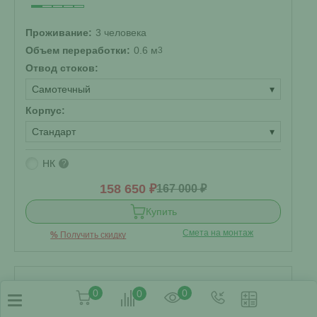
Проживание:
3 человека
Объем переработки:
0.6 м
3
Отвод стоков:
Самотечный
▾
Корпус:
Стандарт
▾
НК
?
158 650 ₽
167 000 ₽
Купить
Смета на монтаж
%
Получить скидку
Септик Малахит 6 ПР
0
0
0