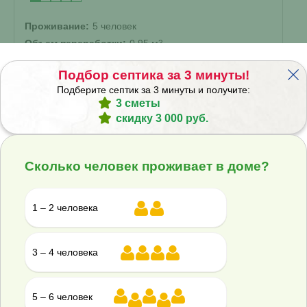
Проживание:
5 человек
Объем переработки:
0.95 м
3
Отвод стоков:
Подбор септика за 3 минуты!
Самотечный
▾
Подберите септик за 3 минуты и получите:
Корпус:
3 сметы
скидку 3 000 руб.
Стандарт
▾
142 200 ₽
158 000 ₽
Сколько человек проживает в доме?
Купить
Смета на монтаж
%
Получить скидку
1 – 2 человека
Септик Евролос Про 3
3 – 4 человека
В наличии
5 – 6 человек