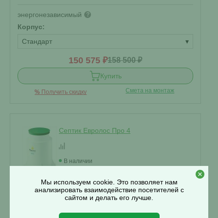
энергонезависимый
?
Корпус:
Стандарт
▾
150 575 ₽
158 500 ₽
Купить
Смета на монтаж
%
Получить скидку
Септик Евролос Про 4
В наличии
Мы используем cookie. Это позволяет нам
анализировать взаимодействие посетителей с
Проживание:
4 человека
сайтом и делать его лучше.
Объем переработки:
0.8 м
3