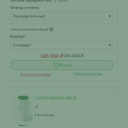
Объем переработки:
1.15 м
3
Отвод стоков:
Принудительный
▾
энергонезависимый
?
Корпус:
Стандарт
▾
185 060 ₽
194 800 ₽
Купить
Смета на монтаж
%
Получить скидку
Септик Евролос Био 8
В наличии