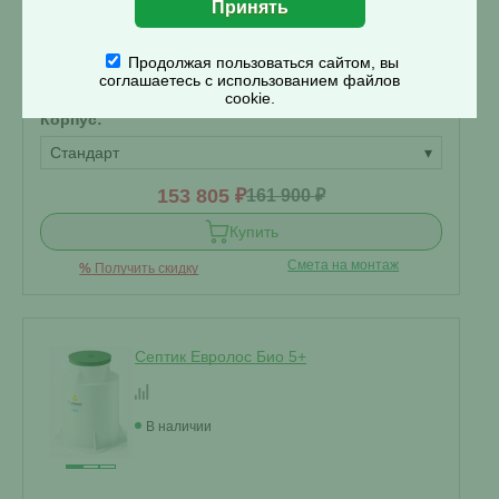
Отвод стоков:
Самотечный
▾
Продолжая пользоваться сайтом, вы
соглашаетесь с использованием файлов
энергонезависимый
?
cookie.
Корпус:
Стандарт
▾
153 805 ₽
161 900 ₽
Купить
Смета на монтаж
%
Получить скидку
Септик Евролос Био 5+
В наличии