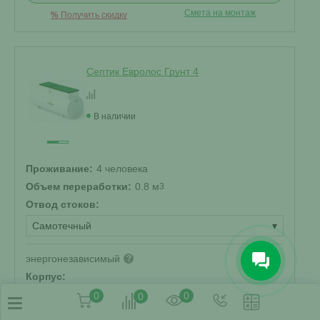
Смета на монтаж
%
Получить скидку
Септик Евролос Грунт 4
В наличии
Проживание:
4 человека
Объем переработки:
0.8 м
3
Отвод стоков:
Самотечный
▾
энергонезависимый
?
Корпус:
0
0
0
Стандарт
▾