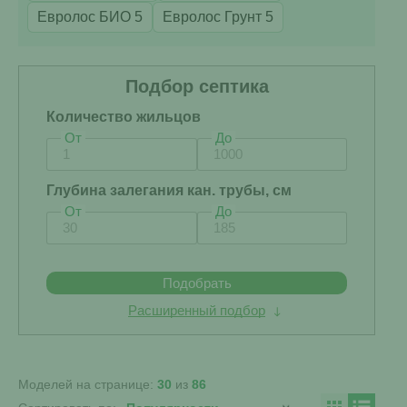
Евролос БИО 5
Евролос Грунт 5
Подбор септика
Количество жильцов
От
До
Глубина залегания кан. трубы, см
От
До
Подобрать
Расширенный подбор
Моделей на странице:
30
из
86